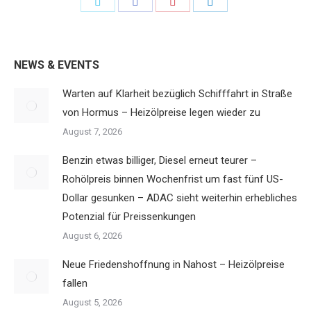
Share
Share
Share
Share
on
on
on
on
Twitter
Facebook
Pinterest
LinkedIn
NEWS & EVENTS
Warten auf Klarheit bezüglich Schifffahrt in Straße
von Hormus – Heizölpreise legen wieder zu
August 7, 2026
Benzin etwas billiger, Diesel erneut teurer –
Rohölpreis binnen Wochenfrist um fast fünf US-
Dollar gesunken – ADAC sieht weiterhin erhebliches
Potenzial für Preissenkungen
August 6, 2026
Neue Friedenshoffnung in Nahost – Heizölpreise
fallen
August 5, 2026