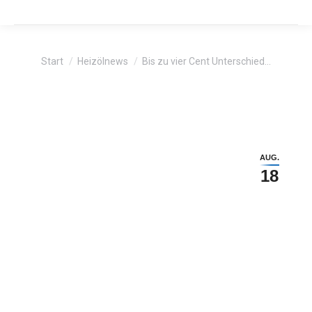
Sie befinden sich hier:
Start
Heizölnews
Bis zu vier Cent Unterschied…
AUG.
18