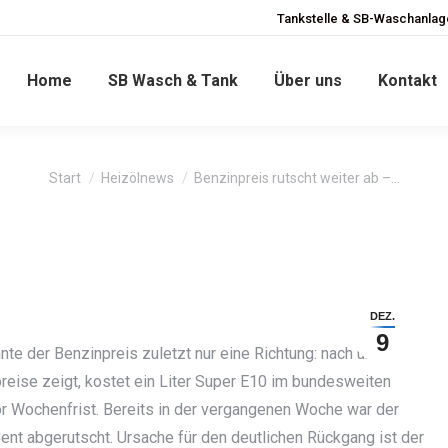
Tankstelle & SB-Waschanlage
Home
SB Wasch & Tank
Über uns
Kontakt
Sie befinden sich hier:
Start
Heizölnews
Benzinpreis rutscht weiter ab –…
DEZ.
9
e der Benzinpreis zuletzt nur eine Richtung: nach unten.
reise zeigt, kostet ein Liter Super E10 im bundesweiten
vor Wochenfrist. Bereits in der vergangenen Woche war der
ent abgerutscht. Ursache für den deutlichen Rückgang ist der