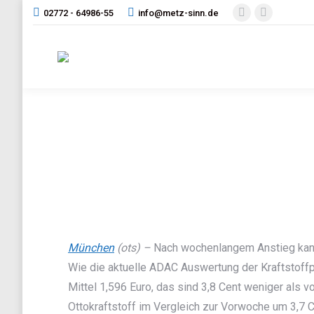
02772 - 64986-55
info@metz-sinn.de
Facebook
Instagram
page
page
opens
opens
in
in
new
new
window
window
München
(ots) –
Nach wochenlangem Anstieg kannt
Wie die aktuelle ADAC Auswertung der Kraftstoffp
Mittel 1,596 Euro, das sind 3,8 Cent weniger als 
Ottokraftstoff im Vergleich zur Vorwoche um 3,7 C