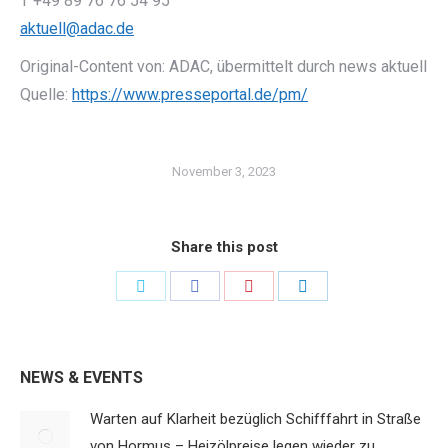
T +49 89 76 76 54 95
aktuell@adac.de
Original-Content von: ADAC, übermittelt durch news aktuell
Quelle:
https://www.presseportal.de/pm/
November 3, 2023
Share this post
Share
Share
Share
Share
on
on
on
on
Twitter
Facebook
Pinterest
LinkedIn
NEWS & EVENTS
Warten auf Klarheit bezüglich Schifffahrt in Straße
von Hormus – Heizölpreise legen wieder zu