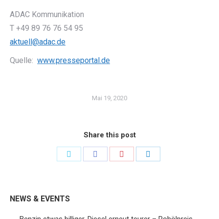
ADAC Kommunikation
T +49 89 76 76 54 95
aktuell@adac.de
Quelle:
www.presseportal.de
Mai 19, 2020
Share this post
Share
Share
Share
Share
on
on
on
on
Twitter
Facebook
Pinterest
LinkedIn
NEWS & EVENTS