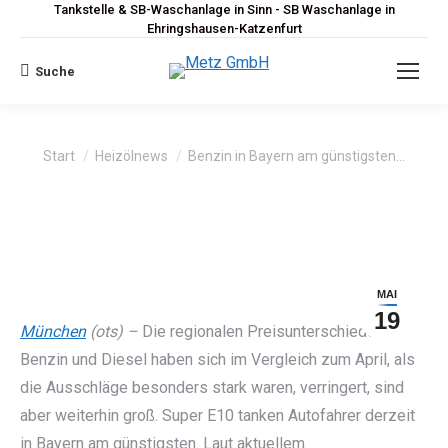
Tankstelle & SB-Waschanlage in Sinn - SB Waschanlage in
Ehringshausen-Katzenfurt
Suche
Search:
Sie befinden sich hier:
Start
Heizölnews
Benzin in Bayern am günstigsten…
MAI
19
München
(ots) –
Die regionalen Preisunterschiede bei
Benzin und Diesel haben sich im Vergleich zum April, als
die Ausschläge besonders stark waren, verringert, sind
aber weiterhin groß. Super E10 tanken Autofahrer derzeit
in Bayern am günstigsten. Laut aktuellem