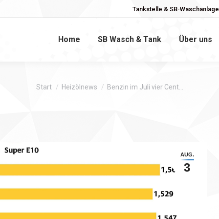
Tankstelle & SB-Waschanlage 
am
Home
SB Wasch & Tank
Über uns
Sie befinden sich hier:
Start
Heizölnews
Benzin im Juli vier Cent…
AUG.
3