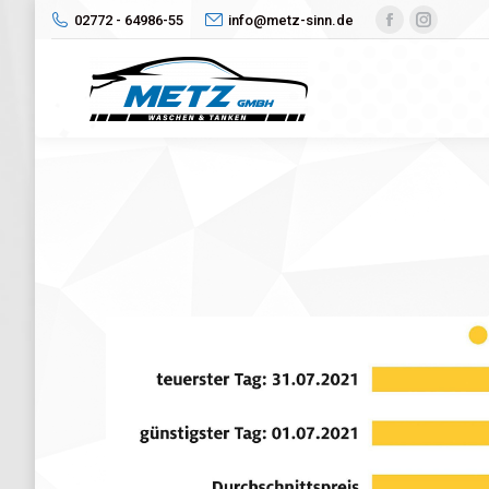
02772 - 64986-55
info@metz-sinn.de
Facebook
Instagr
page
page
opens
opens
in
in
new
new
window
window