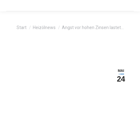
Sie befinden sich hier:
Start
Heizölnews
Angst vor hohen Zinsen lastet…
MAI
24