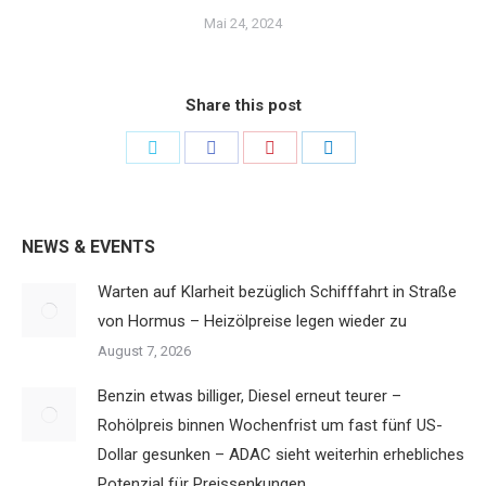
Mai 24, 2024
Share this post
Share
Share
Share
Share
on
on
on
on
Twitter
Facebook
Pinterest
LinkedIn
NEWS & EVENTS
Warten auf Klarheit bezüglich Schifffahrt in Straße
von Hormus – Heizölpreise legen wieder zu
August 7, 2026
Benzin etwas billiger, Diesel erneut teurer –
Rohölpreis binnen Wochenfrist um fast fünf US-
Dollar gesunken – ADAC sieht weiterhin erhebliches
Potenzial für Preissenkungen