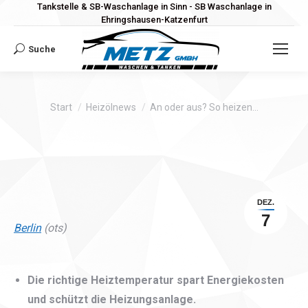
Tankstelle & SB-Waschanlage in Sinn - SB Waschanlage in
Ehringshausen-Katzenfurt
Suche
Search:
Sie befinden sich hier:
Start
Heizölnews
An oder aus? So heizen…
DEZ.
7
Berlin
(ots)
Die richtige Heiztemperatur spart Energiekosten
und schützt die Heizungsanlage.