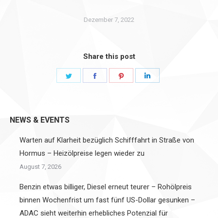
Dezember 7, 2022
Share this post
Share
Share
Share
Share
on
on
on
on
Twitter
Facebook
Pinterest
LinkedIn
NEWS & EVENTS
Warten auf Klarheit bezüglich Schifffahrt in Straße von
Hormus – Heizölpreise legen wieder zu
August 7, 2026
Benzin etwas billiger, Diesel erneut teurer – Rohölpreis
binnen Wochenfrist um fast fünf US-Dollar gesunken –
ADAC sieht weiterhin erhebliches Potenzial für