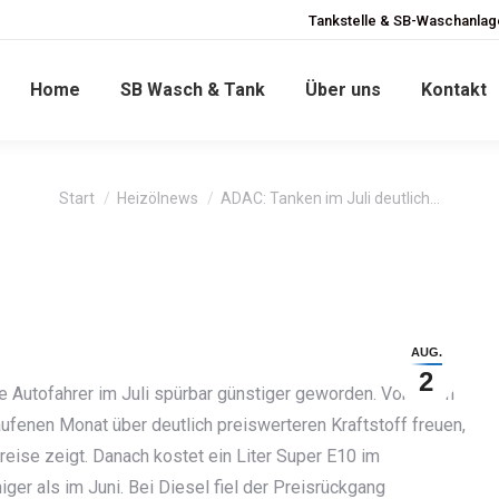
Tankstelle & SB-Waschanlage
Home
SB Wasch & Tank
Über uns
Kontakt
Sie befinden sich hier:
Start
Heizölnews
ADAC: Tanken im Juli deutlich…
AUG.
2
die Autofahrer im Juli spürbar günstiger geworden. Vor allem
ufenen Monat über deutlich preiswerteren Kraftstoff freuen,
eise zeigt. Danach kostet ein Liter Super E10 im
ger als im Juni. Bei Diesel fiel der Preisrückgang