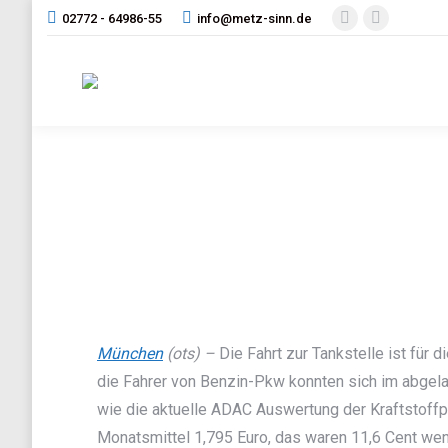
02772 - 64986-55
info@metz-sinn.de
Facebook
Instagram
page
page
opens
opens
in
in
new
new
window
window
München
(ots) –
Die Fahrt zur Tankstelle ist für 
die Fahrer von Benzin-Pkw konnten sich im abgela
wie die aktuelle ADAC Auswertung der Kraftstoffpr
Monatsmittel 1,795 Euro, das waren 11,6 Cent weni