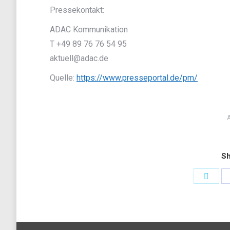
Pressekontakt:
ADAC Kommunikation
T +49 89 76 76 54 95
aktuell@adac.de
Quelle:
https://www.presseportal.de/pm/
A
Sh
Share
on
Twitt