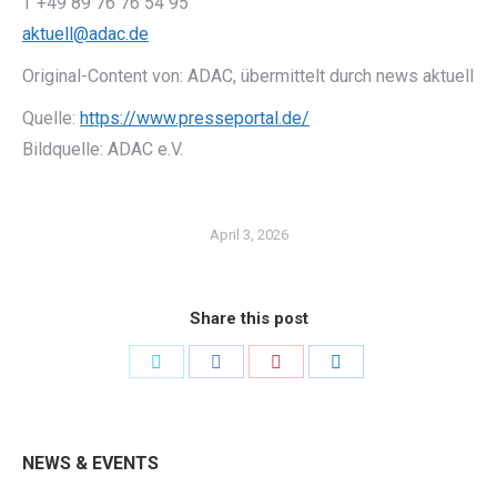
T +49 89 76 76 54 95
aktuell@adac.de
Original-Content von: ADAC, übermittelt durch news aktuell
Quelle:
https://www.presseportal.de/
Bildquelle: ADAC e.V.
April 3, 2026
Share this post
Share
Share
Share
Share
on
on
on
on
Twitter
Facebook
Pinterest
LinkedIn
NEWS & EVENTS