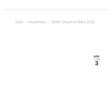
Sie befinden sich hier:
Start
Heizölnews
ADAC: Diesel im März 2026…
APR.
3